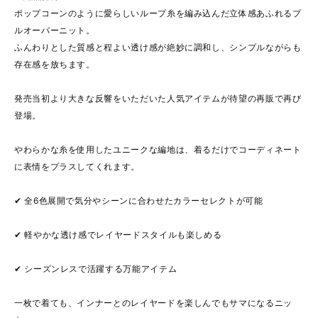
ポップコーンのように愛らしいループ糸を編み込んだ立体感あふれるプ
ルオーバーニット。
ふんわりとした質感と程よい透け感が絶妙に調和し、シンプルながらも
存在感を放ちます。
発売当初より大きな反響をいただいた人気アイテムが待望の再販で再び
登場。
やわらかな糸を使用したユニークな編地は、着るだけでコーディネート
に表情をプラスしてくれます。
✔ 全6色展開で気分やシーンに合わせたカラーセレクトが可能
✔ 軽やかな透け感でレイヤードスタイルも楽しめる
✔ シーズンレスで活躍する万能アイテム
一枚で着ても、インナーとのレイヤードを楽しんでもサマになるニッ