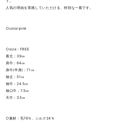
ト。
人気の理由を実感していただける、特別な一着です。
○color:pink
○size：FREE
着丈：39㎝
肩巾：64㎝
身巾(半身)：71㎝
袖丈：51㎝
袖巾：24.5㎝
袖口巾：7.5㎝
天巾：33㎝
○素材：毛76％、シルク24％