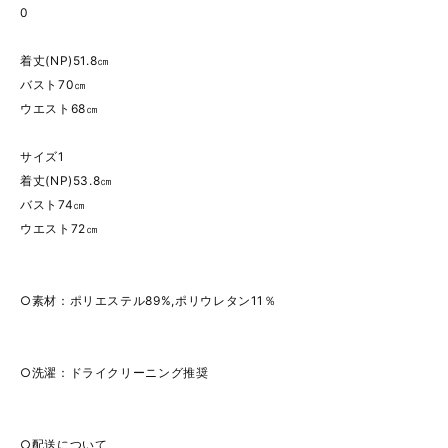
0
着丈(NP)51.8㎝
バスト70㎝
ウエスト68㎝
サイズ1
着丈(NP)53.8㎝
バスト74㎝
ウエスト72㎝
○素材：ポリエステル89%,ポリウレタン11％
○洗濯：ドライクリーニング推奨
○配送について