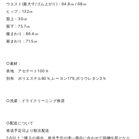
ウエスト(最大寸/ゴム上がり)：94.8㎝ / 68㎝
ヒップ：132㎝
股上：30㎝
股下：75.7㎝
腿まわり：86.4㎝
裾まわり：71.5㎝
○素材：
表地 アセテート100％
別布 ポリエステル80％,レーヨン17%,ポリウレタン3％
○洗濯：ドライクリーニング推奨
○配送について
発送予定日より順次配送
2点以上ご購入の場合、発送予定の遅い商品に合わせて同梱出荷となり