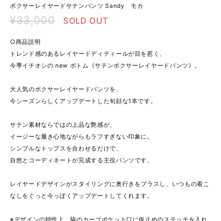
ボクサーレイヤードサテンパンツ Sandy モカ
¥33,000
SOLD OUT
○商品説明
トレンド感のあるレイヤードディティールが目を惹く、
今季イチオシの new ボトム《サテンボクサーレイヤードパンツ》。
大人気のボクサーレイヤードパンツを、
今シーズンらしくアップデートした旬顔な1本です。
サテン素材ならではの上品な艶感が、
イージーな履き心地ながらもラフすぎない印象に。
シンプルなトップスを合わせるだけで、
自然とコーディネートが完成する主役パンツです。
レイヤードデザインがスタイリングに奥行きをプラスし、いつもの着こ
なしをぐっと今っぽくアップデートしてくれます。
※デザインの特性上、脇のカーゴポケット口に仮止めのステッチを入れ