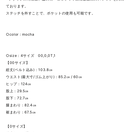
ております。
ステッチを外すことで、ポケットの使用も可能です。
○color：mocha
○size：4サイズ 00,0,0T,1
【00サイズ】
総丈(ベルト込み)：103.8㎝
ウエスト(最大寸/ゴム上がり)：85.2㎝ / 60㎝
ヒップ：124㎝
股上：29.5㎝
股下：72.7㎝
腿まわり：82.4㎝
裾まわり：67.5㎝
【0サイズ】