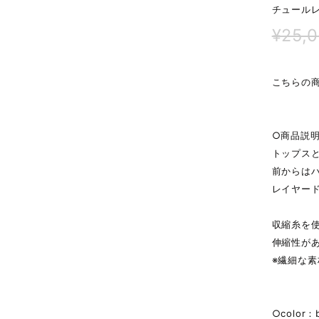
チュールレ
¥25,
こちらの商
○商品説
トップス
前からは
レイヤー
収縮糸を
伸縮性が
※繊細な
○color：b