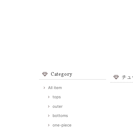
Category
チュ
All item
tops
outer
bottoms
one-piece