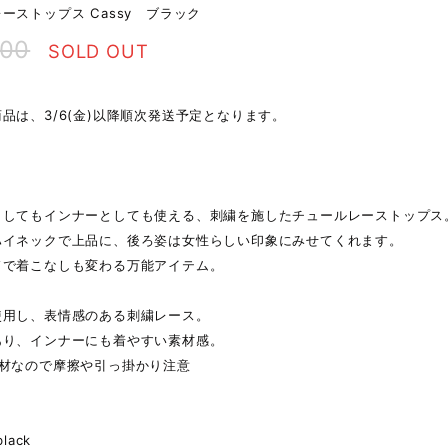
ーストップス Cassy ブラック
000
SOLD OUT
品は、3/6(金)以降順次発送予定となります。
明
としてもインナーとしても使える、刺繍を施したチュールレーストップス
ハイネックで上品に、後ろ姿は女性らしい印象にみせてくれます。
ドで着こなしも変わる万能アイテム。
使用し、表情感のある刺繍レース。
あり、インナーにも着やすい素材感。
素材なので摩擦や引っ掛かり注意
lack