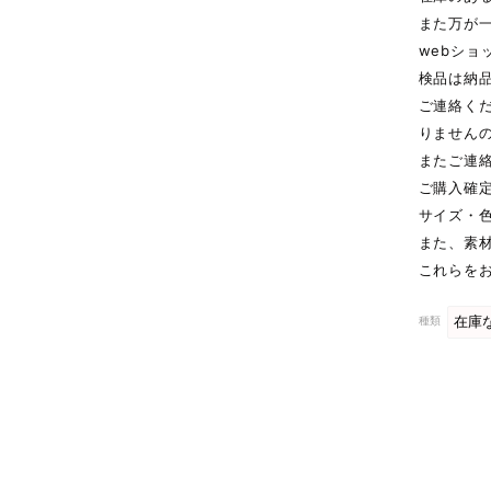
また万が
webシ
検品は納
ご連絡く
りません
またご連
ご購入確
サイズ・
また、素
これらを
種類