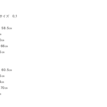
2サイズ 0,1
：58.5㎝
㎝
0㎝
66㎝
5㎝
：60.5㎝
5㎝
4㎝
70㎝
㎝