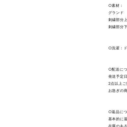
○素材：
グランド 
刺繍部分上
刺繍部分下
○洗濯：
○配送に
発送予定
2点以上
お急ぎの
○返品に
基本的に
在庫のあ