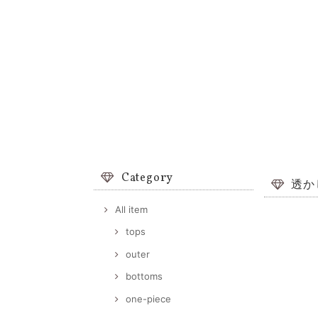
Category
透か
All item
tops
outer
bottoms
one-piece