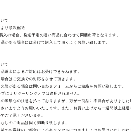
ついて
日より順次配送
ご購入の場合、発送予定の遅い商品に合わせて同梱出荷となります。
商品がある場合には分けて購入して頂くようお願い致します。
ついて
返品返金によるご対応はお受けできかねます。
る場合はご交換での対応をさせて頂きます。
一欠陥がある場合は問い合わせフォームからご連絡をお願い致します。
ョップによりクーリングオフは適用されません。
品の際細心の注意を払っておりますが、万が一商品に不具合がありました
ださいますようお願いいたします。また、お買い上げから一週間以上経過
のでご了承くださいませ。
絡なしのご返品は固く御断り致します。
定後のお客様のご都合によるキャンセルにつきましてはお受けいたしかね