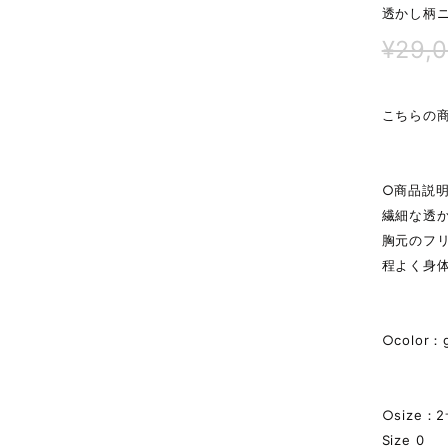
透かし柄ニ
¥29,
こちらの商
○商品説
繊細な透
胸元のフ
程よく身
○color：
○size：
Size 0