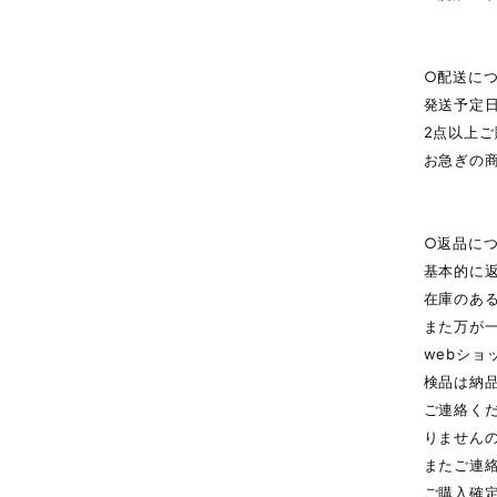
○配送に
発送予定
2点以上
お急ぎの
○返品に
基本的に
在庫のあ
また万が
webシ
検品は納
ご連絡く
りません
またご連
ご購入確