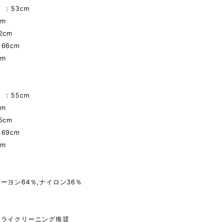
）：53cm
cm
2cm
66cm
cm
）：55cm
cm
5cm
69cm
cm
ーヨン64％,ナイロン36％
ドライクリーニング推奨