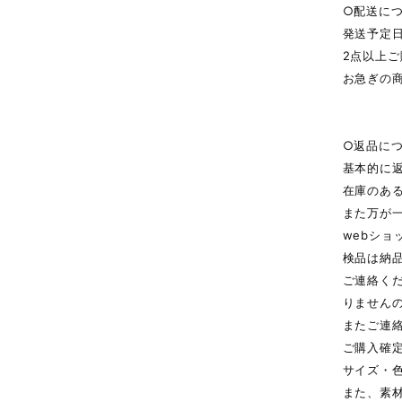
○配送に
発送予定
2点以上
お急ぎの
○返品に
基本的に
在庫のあ
また万が
webシ
検品は納
ご連絡く
りません
またご連
ご購入確
サイズ・
また、素