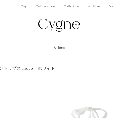
Top
Online store
Collection
Archive
Brand
All item
ントップス moco ホワイト