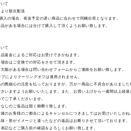
ついて
日より順次配送
ご購入の場合、発送予定の遅い商品に合わせて同梱出荷となります。
商品がある場合には分けて購入して頂くようお願い致します。
ついて
返品返金によるご対応はお受けできかねます。
る場合はご交換での対応をさせて頂きます。
一欠陥がある場合は問い合わせフォームからご連絡をお願い致します。
ョップによりクーリングオフは適用されません。
品の際細心の注意を払っておりますが、万が一商品に不具合がありました
ださいますようお願いいたします。また、お買い上げから一週間以上経過
のでご了承くださいませ。
絡なしのご返品は固く御断り致します。
定後のお客様のご都合によるキャンセルにつきましてはお受けいたしかね
色味・形がイメージと違ったなどの返品はお断りさせて頂いております。
材表記などご購入前の確認をよろしくお願い致します。