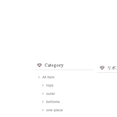
Category
リボ
All item
tops
outer
bottoms
one-piece