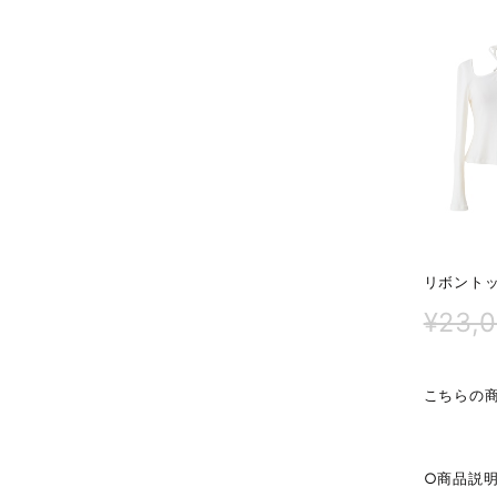
リボントッ
¥23,
こちらの商
○商品説