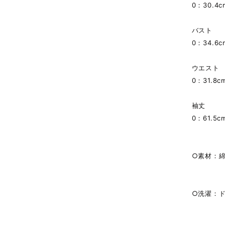
0：30.4c
バスト
0：34.6c
ウエスト
0：31.8c
袖丈
0：61.5c
○素材：綿
○洗濯：