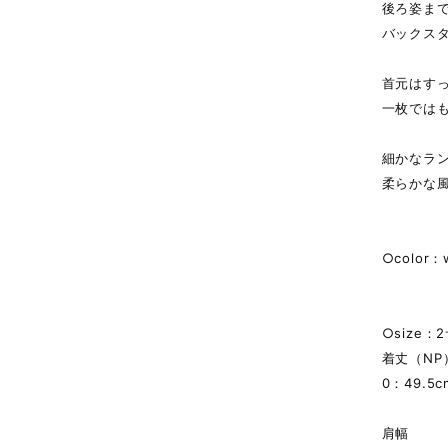
後ろ姿ま
バックス
首元はす
一枚では
細かなラ
柔らかな
○color：
○size：
着丈（NP
0：49.5c
肩幅