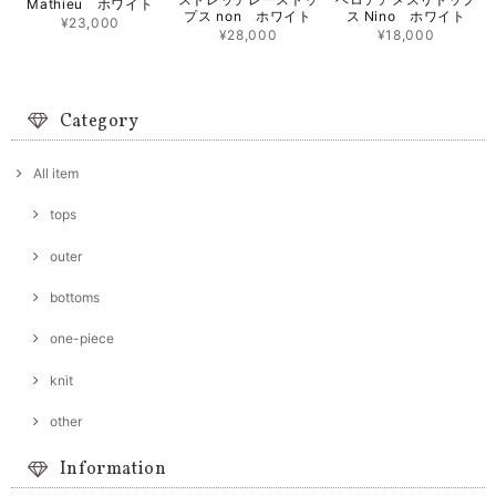
Mathieu ホワイト
プス non ホワイト
ス Nino ホワイト
¥23,000
¥28,000
¥18,000
Category
All item
tops
outer
bottoms
one-piece
knit
other
Information