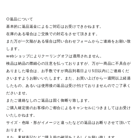
○返品について
基本的に返品返金によるご対応はお受けできかねます。
在庫のある場合はご交換での対応をさせて頂きます。
また万が一欠陥がある場合は問い合わせフォームからご連絡をお願い致
します。
webショップによりクーリングオフは適用されません。
検品は納品の際細心の注意を払っておりますが、万が一商品に不具合が
ありました場合は、お手数ですが商品到着日より5日以内にご連絡くだ
さいますようお願いいたします。また、お買い上げから一週間以上経過
したもの、あるいは使用後の返品は受け付けておりませんのでご了承く
ださいませ。
またご連絡なしのご返品は固く御断り致します。
ご購入確定後のお客様のご都合によるキャンセルにつきましてはお受け
いたしかねます。
サイズ・色味・形がイメージと違ったなどの返品はお断りさせて頂いて
おります。
また、素材表記などご購入前の確認をよろしくお願い致します。