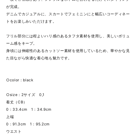
が完成。
デニムでカジュアルに、スカートでフェミニンにと幅広いコーディネー
トをお楽しみいただけます。
フリル部分には程よいハリ感のあるタフタ素材を使用し、美しいボリュ
ーム感をキープ。
身頃には伸縮性のあるカットソー素材を使用しているため、華やかな見
た目ながら快適な着心地も魅力です。
○color：black
○size：2サイズ 0,1
着丈（CB）
0：33.4cm 1：34.9cm
上端
0：91.3cm 1：95.2cm
ウエスト