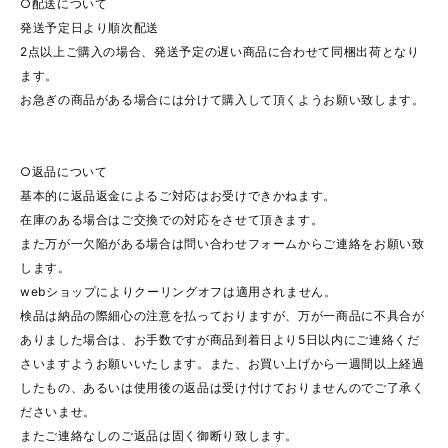
○配送について
発送予定日より順次配送
2点以上ご購入の場合、発送予定の遅い商品に合わせて同梱出荷となり
ます。
お急ぎの商品がある場合には分けて購入して頂くようお願い致します。
○返品について
基本的に返品返金によるご対応はお受けできかねます。
在庫のある場合はご交換での対応をさせて頂きます。
また万が一欠陥がある場合は問い合わせフォームからご連絡をお願い致
します。
webショップによりクーリングオフは適用されません。
検品は納品の際細心の注意を払っておりますが、万が一商品に不具合が
ありました場合は、お手数ですが商品到着日より5日以内にご連絡くだ
さいますようお願いいたします。また、お買い上げから一週間以上経過
したもの、あるいは使用後の返品は受け付けておりませんのでご了承く
ださいませ。
またご連絡なしのご返品は固く御断り致します。