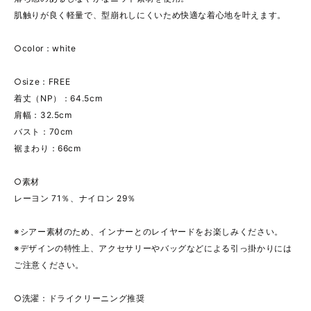
肌触りが良く軽量で、型崩れしにくいため快適な着心地を叶えます。
○color：white
○size：FREE
着丈（NP）：64.5cm
肩幅：32.5cm
バスト：70cm
裾まわり：66cm
○素材
レーヨン 71％、ナイロン 29％
※シアー素材のため、インナーとのレイヤードをお楽しみください。
※デザインの特性上、アクセサリーやバッグなどによる引っ掛かりには
ご注意ください。
○洗濯：ドライクリーニング推奨