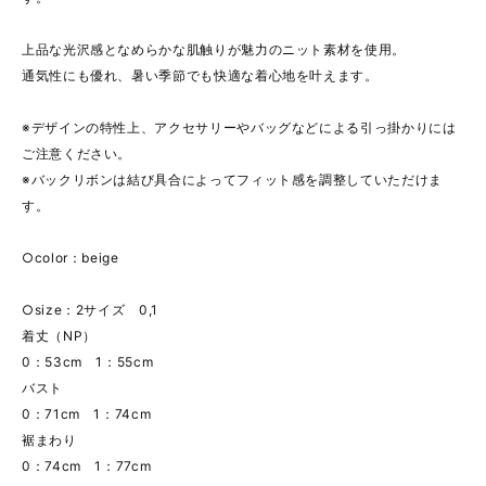
上品な光沢感となめらかな肌触りが魅力のニット素材を使用。
通気性にも優れ、暑い季節でも快適な着心地を叶えます。
※デザインの特性上、アクセサリーやバッグなどによる引っ掛かりには
ご注意ください。
※バックリボンは結び具合によってフィット感を調整していただけま
す。
○color：beige
○size：2サイズ 0,1
着丈（NP）
0：53cm 1：55cm
バスト
0：71cm 1：74cm
裾まわり
0：74cm 1：77cm