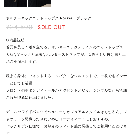
ホルターネックニットトップス Rosine ブラック
¥24,500
SOLD OUT
○商品説明
首元を美しく引き立てる、ホルターネックデザインのニットトップス。
大胆なVネックと華奢なホルターストラップが、女性らしい抜け感と上
品さを演出します。
程よく身体にフィットするコンパクトなシルエットで、一枚でもインナ
ーとしても活躍。
フロントのボタンディテールがアクセントとなり、シンプルながら洗練
された印象に仕上げました。
デニムやワイドパンツでヘルシーなカジュアルスタイルはもちろん、ジ
ャケットを羽織ったきれいめなコーディネートにもおすすめ。
バックリボン仕様で、お好みのフィット感に調整してご着用いただけま
す。