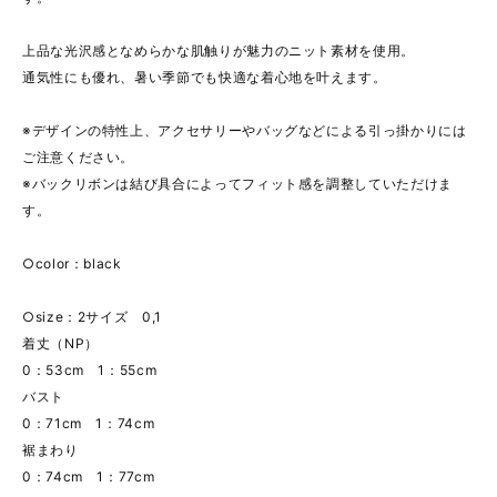
上品な光沢感となめらかな肌触りが魅力のニット素材を使用。
通気性にも優れ、暑い季節でも快適な着心地を叶えます。
※デザインの特性上、アクセサリーやバッグなどによる引っ掛かりには
ご注意ください。
※バックリボンは結び具合によってフィット感を調整していただけま
す。
○color：black
○size：2サイズ 0,1
着丈（NP）
0：53cm 1：55cm
バスト
0：71cm 1：74cm
裾まわり
0：74cm 1：77cm