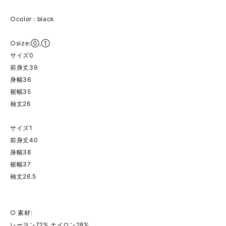
○color : black
○size:⓪,①
サイズ0
前身丈39
身幅36
裾幅35
袖丈26
サイズ1
前身丈40
身幅38
裾幅37
袖丈26.5
○ 素材:
レーヨン72% ナイロン28%