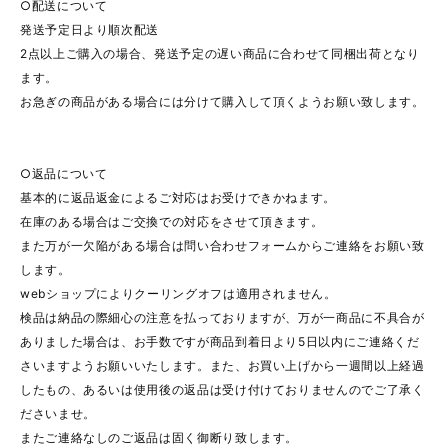
○配送について
発送予定日より順次配送
2点以上ご購入の場合、発送予定の遅い商品に合わせて同梱出荷となり
ます。
お急ぎの商品がある場合には分けて購入して頂くようお願い致します。
○返品について
基本的に返品返金によるご対応はお受けできかねます。
在庫のある場合はご交換での対応をさせて頂きます。
また万が一欠陥がある場合は問い合わせフォームからご連絡をお願い致
します。
webショップによりクーリングオフは適用されません。
検品は納品の際細心の注意を払っておりますが、万が一商品に不具合が
ありました場合は、お手数ですが商品到着日より5日以内にご連絡くだ
さいますようお願いいたします。また、お買い上げから一週間以上経過
したもの、あるいは使用後の返品は受け付けておりませんのでご了承く
ださいませ。
またご連絡なしのご返品は固く御断り致します。