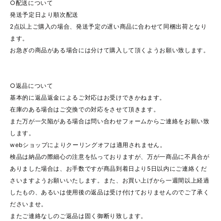
○配送について
発送予定日より順次配送
2点以上ご購入の場合、発送予定の遅い商品に合わせて同梱出荷となり
ます。
お急ぎの商品がある場合には分けて購入して頂くようお願い致します。
○返品について
基本的に返品返金によるご対応はお受けできかねます。
在庫のある場合はご交換での対応をさせて頂きます。
また万が一欠陥がある場合は問い合わせフォームからご連絡をお願い致
します。
webショップによりクーリングオフは適用されません。
検品は納品の際細心の注意を払っておりますが、万が一商品に不具合が
ありました場合は、お手数ですが商品到着日より5日以内にご連絡くだ
さいますようお願いいたします。また、お買い上げから一週間以上経過
したもの、あるいは使用後の返品は受け付けておりませんのでご了承く
ださいませ。
またご連絡なしのご返品は固く御断り致します。